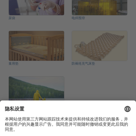
尿袋
电焊围帘
童用垫
防褥疮充气床垫
雨衣