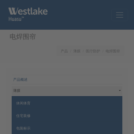
Skip to main content
电焊围帘
产品
薄膜
医疗防护
电焊围帘
网站导航
产品概述
薄膜
休闲体育
住宅装修
包装标示