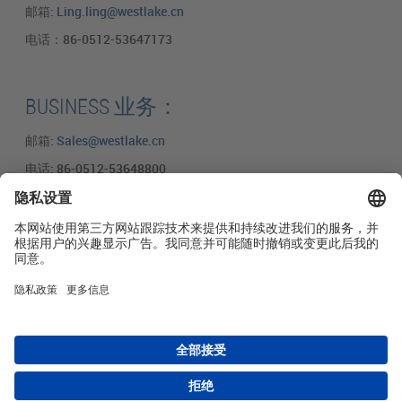
邮箱:
Ling.ling@westlake.cn
电话：86-0512-53647173
BUSINESS 业务：
邮箱:
Sales@westlake.cn
电话: 86-0512-53648800
English
网站导航
关于我们
产品
研发创新
社会责任
联系方式
Copyright © 2026 -
Huasu Plastics | a Westlake
Privacy Policy
|